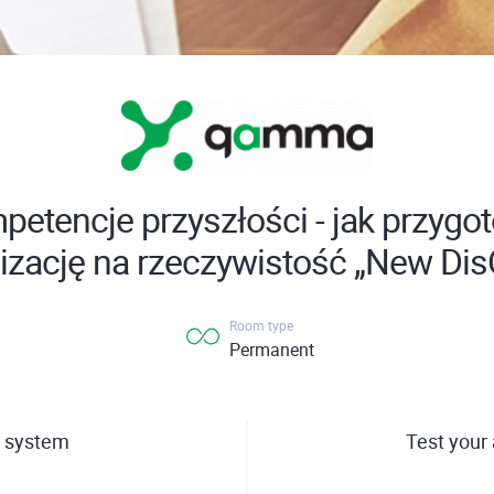
etencje przyszłości - jak przygo
nizację na rzeczywistość „New Dis
Room type
Permanent
 system
Test your