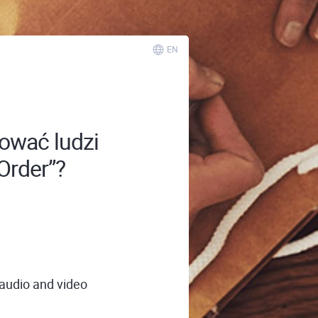
EN
tować ludzi
Order”?
 audio and video