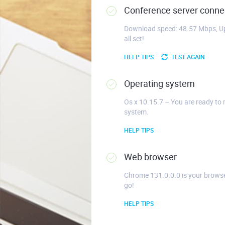
Conference server connec
Download speed: 48.57 Mbps, Up
all set!
HELP TIPS
TEST AGAIN
Operating system
Os x 10.15.7 – You are ready to 
system.
HELP TIPS
Web browser
Chrome 131.0.0.0 is your browse
go!
HELP TIPS